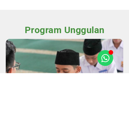
Program Unggulan
Takhosus Tahfidz