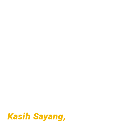
Mendidik dengan
Kasih Sayang,
Keteladanan
dan Inspirasi