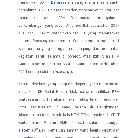
mendirikan
SD IT Baitussalam
yang mana masih santri
dari alumni TK IT Baitussalam dan masyarakat sekitar. Dari
tahun ke tahun PPM Baitussalam mengalamai
perkembangan yang pesat. Alhamdulillah pada tahun 2007
K.H. Abdul Hakim mendirikan SMP IT yang menerapkan
sistem
Boarding
(berasrama). Setiap asrama memiliki 1
wali asrama yang bertugas mendampingi dan memantau
kegiatan santri selama di pondok. Atas izin Allah PPM
Baitussalam mendirikan SMA IT Baitussalam pada tahun
2014 dengan sistem
boarding
juga.
Karena dedikasi yang tinggi dan kepercayaan masyarakat
yang kuat KH Abdul Hakim tidak hanya mendirikan PPM
Baitussalam di Prambanan akan tetapi telah mendirikan
PPM Baitussalam 2 yang berada di Cangkringan.
Alhamdulilah telah berdiri kokoh TK IT Baitussalam 2, SD IT
Baitussalam 2 dan SMP IT Baitussalam dengan
sistem
Full Day
. Kemajuan zaman yang begitu cepat dan
persaingan global yang semakin dahsyat menuntut