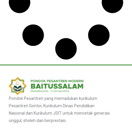
Pondok Pesantren yang memadukan kurikulum
Pesantren Gontor, Kurikulum Dinas Pendidikan
Nasional dan Kurikulum JSIT untuk mencetak generasi
unggul, sholeh dan berprestasi.