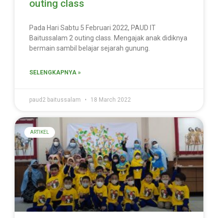
outing class
Pada Hari Sabtu 5 Februari 2022, PAUD IT
Baitussalam 2 outing class. Mengajak anak didiknya
bermain sambil belajar sejarah gunung.
SELENGKAPNYA »
paud2 baitussalam
18 March 2022
ARTIKEL