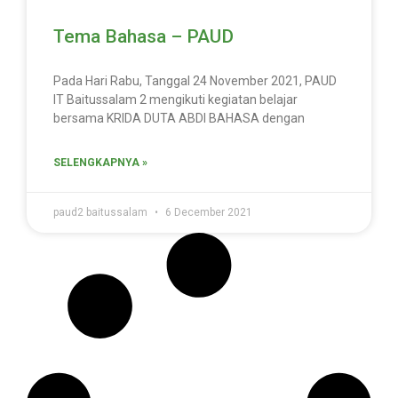
Tema Bahasa – PAUD
Pada Hari Rabu, Tanggal 24 November 2021, PAUD
IT Baitussalam 2 mengikuti kegiatan belajar
bersama KRIDA DUTA ABDI BAHASA dengan
SELENGKAPNYA »
paud2 baitussalam
6 December 2021