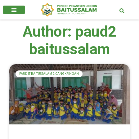
Author:
paud2
baitussalam
PAUD IT BAITUSSALAM 2 CANGKRINGAN