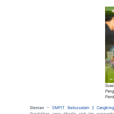
Su
Peng
Pend
Sleman
—
SMPIT Baitussalam 2 Cangkrin
Pendidikan
yang dihadiri oleh tim pengemba