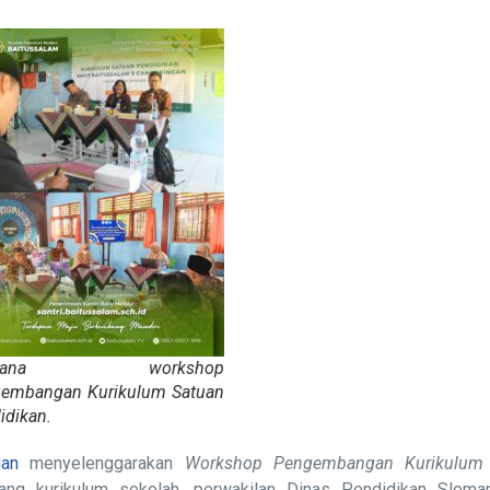
asana workshop
embangan Kurikulum Satuan
idikan.
gan
menyelenggarakan
Workshop Pengembangan Kurikulum
ng kurikulum sekolah, perwakilan Dinas Pendidikan Sleman