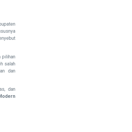
bupaten
susnya
enyebut
 pilihan
h salah
lan dan
as, dan
Modern