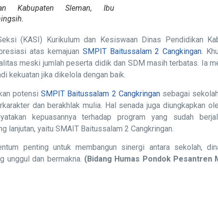
ikan Kabupaten Sleman, Ibu
ingsih.
Seksi (KASI) Kurikulum dan Kesiswaan Dinas Pendidikan Ka
apresiasi atas kemajuan
SMPIT Baitussalam 2 Cangkingan.
Khu
itas meski jumlah peserta didik dan SDM masih terbatas. Ia m
i kekuatan jika dikelola dengan baik.
kan potensi
SMPIT Baitussalam 2 Cangkringan
sebagai sekolah
arakter dan berakhlak mulia. Hal senada juga diungkapkan ole
yatakan kepuasannya terhadap program yang sudah berja
g lanjutan, yaitu SMAIT Baitussalam 2 Cangkringan.
entum penting untuk membangun sinergi antara sekolah, din
ng unggul dan bermakna.
(Bidang Humas Pondok Pesantren 