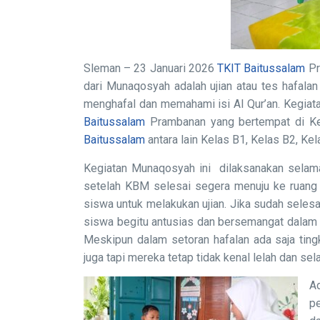
Sleman – 23 Januari 2026
TKIT Baitussalam
Pr
dari Munaqosyah adalah ujian atau tes hafala
menghafal dan memahami isi Al Qur’an. Kegia
Baitussalam
Prambanan yang bertempat di Ke
Baitussalam
antara lain Kelas B1, Kelas B2, Ke
Kegiatan Munaqosyah ini dilaksanakan selama
setelah KBM selesai segera menuju ke ruang
siswa untuk melakukan ujian. Jika sudah selesa
siswa begitu antusias dan bersemangat dalam 
Meskipun dalam setoran hafalan ada saja tin
juga tapi mereka tetap tidak kenal lelah dan sela
A
p