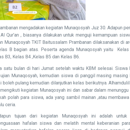
ambanan mengadakan kegiatan Munaqosyah Juz 30. Adapun pen
n Al Qur’an , biasanya dilakukan untuk menguji kemampuan sis
tan Munaqosyah TKIT Baitussalam Prambanan dilaksanakan di a
las B bagian atas. Peserta agenda Munaqosyah yaitu Kela
las B3, Kelas B4 ,Kelas B5 dan Kelas B6.
 satu bulan di hari Jumat setelah waktu KBM selesai. Siswa 
 ujian Munaqosyah, kemudian siswa di panggil masing masing 
i boleh pulang kemudian dilanjutkan kelas berikutnya. Alhamdulil
mengikuti kegiatan Munaqosyah ini dan sabar dalam menunggu a
gkah polah para siswa, ada yang sambil mainan ,atau membawa
lu ceria.
dapun tujuan dari kegiatan Munaqosyah ini adalah untuk 
enguasaan hafalan siswa dan melatih mental keberanian par