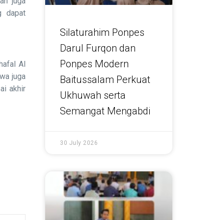
an juga
g dapat
Silaturahim Ponpes
Darul Furqon dan
Ponpes Modern
afal Al
swa juga
Baitussalam Perkuat
i akhir
Ukhuwah serta
Semangat Mengabdi
30 July 2026