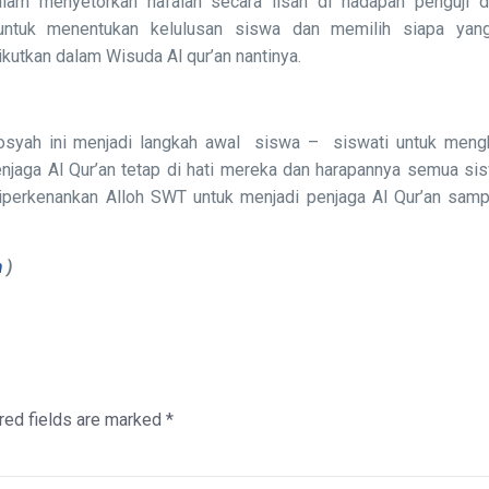
alam menyetorkan hafalan secara lisan di hadapan penguji d
ntuk menentukan kelulusan siswa dan memilih siapa yan
ikutkan dalam Wisuda Al qur’an nantinya.
syah ini menjadi langkah awal siswa – siswati untuk mengh
enjaga Al Qur’an tetap di hati mereka dan harapannya semua si
iperkenankan Alloh SWT untuk menjadi penjaga Al Qur’an sampa
m
)
red fields are marked
*