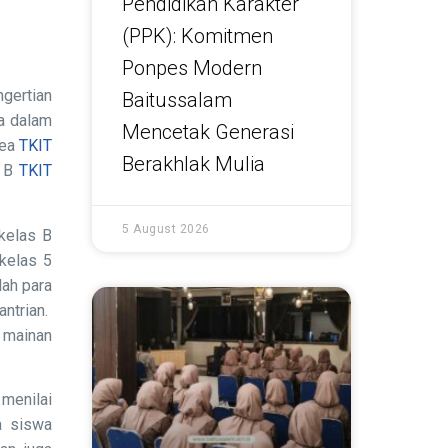
Pendidikan Karakter
(PPK): Komitmen
Ponpes Modern
gertian
Baitussalam
wa dalam
Mencetak Generasi
rea
TKIT
Berakhlak Mulia
s B
TKIT
5 August 2026
kelas B
kelas 5
lah para
ntrian.
 mainan
menilai
a siswa