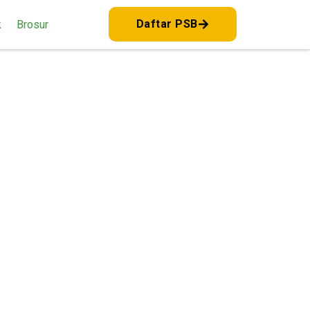
Daftar PSB
k
Brosur