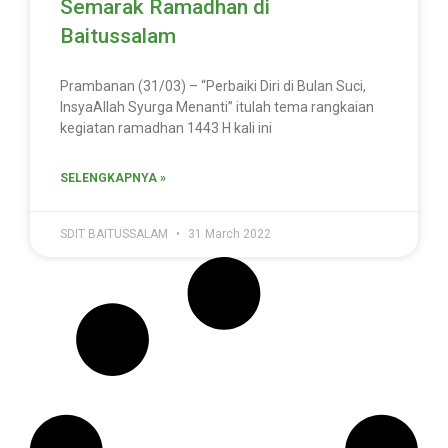
Semarak Ramadhan di
Baitussalam
Prambanan (31/03) – “Perbaiki Diri di Bulan Suci,
InsyaAllah Syurga Menanti” itulah tema rangkaian
kegiatan ramadhan 1443 H kali ini
SELENGKAPNYA »
SDIT BAITUSSALAM
31 March 2022