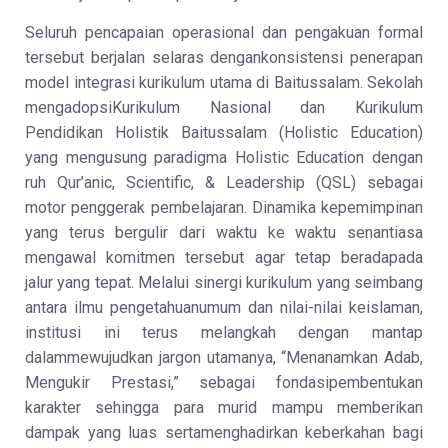
Seluruh pencapaian operasional dan pengakuan formal
tersebut berjalan selaras dengankonsistensi penerapan
model integrasi kurikulum utama di Baitussalam. Sekolah
mengadopsiKurikulum Nasional dan Kurikulum
Pendidikan Holistik Baitussalam (
Holistic Education
)
yang mengusung paradigma
Holistic Education
dengan
ruh
Qur’anic
,
Scientific
, &
Leadership
(QSL) sebagai
motor penggerak pembelajaran. Dinamika kepemimpinan
yang terus bergulir dari waktu ke waktu senantiasa
mengawal komitmen tersebut agar tetap beradapada
jalur yang tepat. Melalui sinergi kurikulum yang seimbang
antara ilmu pengetahuanumum dan nilai-nilai keislaman,
institusi ini terus melangkah dengan mantap
dalammewujudkan jargon utamanya, “Menanamkan Adab,
Mengukir Prestasi,” sebagai fondasipembentukan
karakter sehingga para murid mampu memberikan
dampak yang luas sertamenghadirkan keberkahan bagi