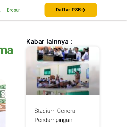
Daftar PSB
k
Brosur
Kabar lainnya :
ama
Stadium General
Pendampingan