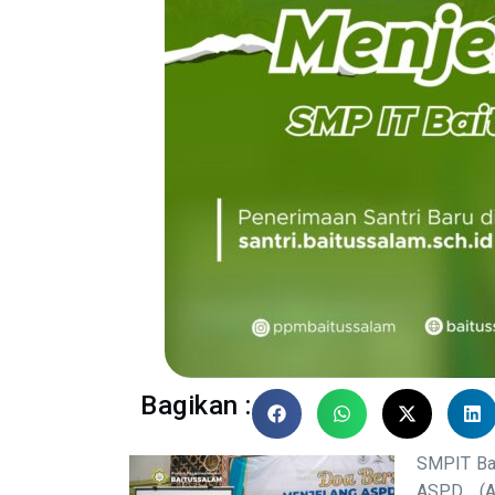
Bagikan :
SMPIT Ba
ASPD (As