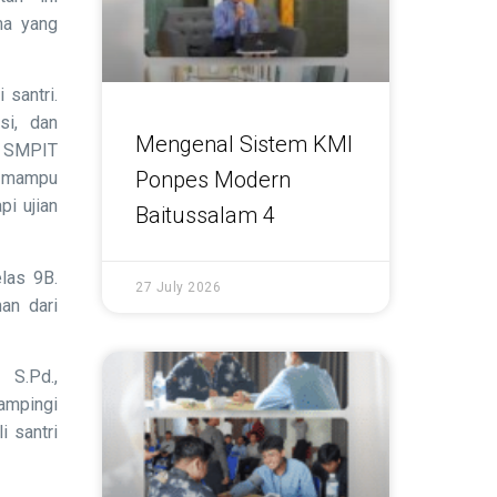
ma yang
 santri.
si, dan
Mengenal Sistem KMI
n SMPIT
Ponpes Modern
i mampu
pi ujian
Baitussalam 4
las 9B.
27 July 2026
an dari
S.Pd.,
ampingi
i santri