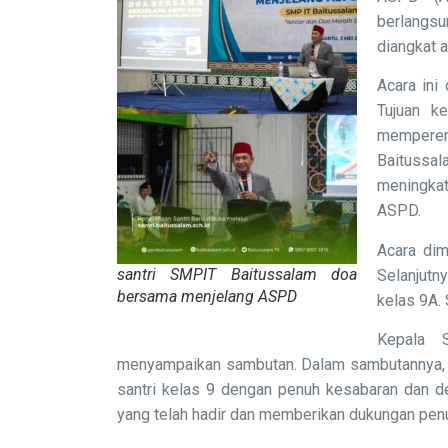
berlangs
diangkat 
Acara ini 
Tujuan k
memperer
Baitussal
meningkat
ASPD.
Acara dim
santri SMPIT Baitussalam doa
Selanjutn
bersama menjelang ASPD
kelas 9A.
Kepala 
menyampaikan sambutan. Dalam sambutannya, 
santri kelas 9 dengan penuh kesabaran dan de
yang telah hadir dan memberikan dukungan pen