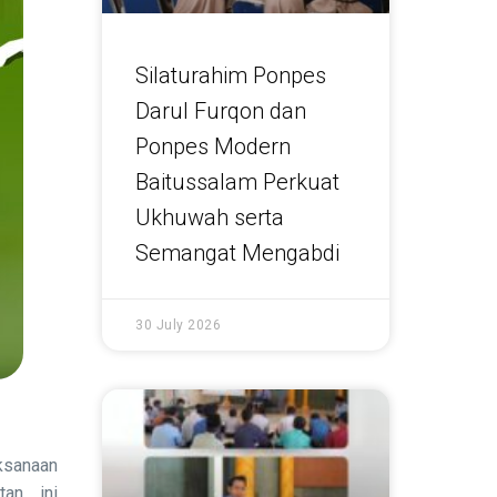
Silaturahim Ponpes
Darul Furqon dan
Ponpes Modern
Baitussalam Perkuat
Ukhuwah serta
Semangat Mengabdi
30 July 2026
ksanaan
an ini