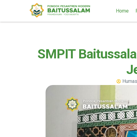
Home
SMPIT Baitussal
J
Humas