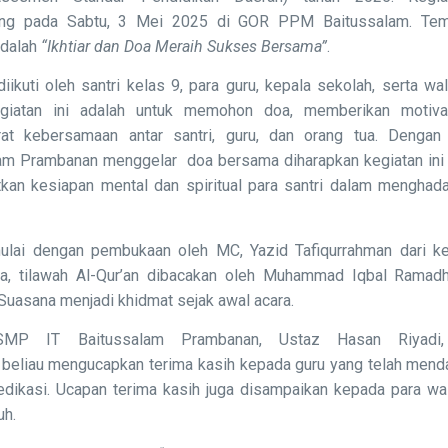
ung pada Sabtu, 3 Mei 2025 di GOR PPM Baitussalam. Te
adalah
“Ikhtiar dan Doa Meraih Sukses Bersama”
.
diikuti oleh santri kelas 9, para guru, kepala sekolah, serta wali
egiatan ini adalah untuk memohon doa, memberikan motiva
at kebersamaan antar santri, guru, dan orang tua. Denga
am Prambanan menggelar doa bersama diharapkan kegiatan in
kan kesiapan mental dan spiritual para santri dalam menghada
ulai dengan pembukaan oleh MC, Yazid Tafiqurrahman dari ke
ya, tilawah Al-Qur’an dibacakan oleh Muhammad Iqbal Ramadh
 Suasana menjadi khidmat sejak awal acara.
SMP IT Baitussalam Prambanan, Ustaz Hasan Riyadi, 
beliau mengucapkan terima kasih kepada guru yang telah mend
dikasi. Ucapan terima kasih juga disampaikan kepada para wal
uh.