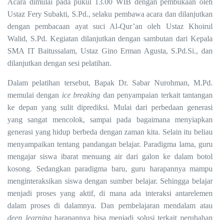
Acara dimulai pada pukul 1
3
.
0
0 WIB dengan pembukaan
oleh
Ustaz Fery Subakti, S.Pd., selaku pembawa acara
dan dilanjutkan
dengan
pembacaan ayat suci Al-Qur’an oleh Ustaz Khoirul
Walid, S.Pd. Kegiatan dilanjutkan dengan sambutan dari Kepala
SMA IT Baitussalam, Ustaz Gino Erman Agusta, S.Pd.Si., dan
dilanjutkan dengan
sesi pelatihan.
Dalam pelatihan tersebut,
Bapak
Dr. Sabar Nurohman, M.Pd.
memulai dengan
ice breaking
dan penyampaian terkait tantangan
ke depan yang sulit diprediksi. Mulai dari perbedaan generasi
yang sangat mencolok, sampai pada bagaimana menyiapkan
generasi yang hidup berbeda dengan zaman kita. Selain itu beliau
menyampaikan tentang pandangan belajar. Paradigma lama, guru
mengajar siswa ibarat menuang air dari galon ke dalam botol
kosong. Sedangkan paradigma baru, guru harapannya mampu
menginteraksikan siswa dengan sumber belajar. Sehingga belajar
menjadi proses yang aktif, di mana ada interaksi antarelemen
dalam proses di dalamnya. Dan pembelajaran mendalam atau
deep learning
harapannya bisa menjadi solusi terkait perubahan