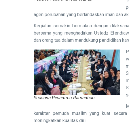
“
p
agen perubahan yang berlandaskan iman dan ak
Kegiatan semakin bermakna dengan dilaksan
bersama yang menghadirkan Ustadz Efendiawa
dan orang tua dalam mendukung pendidikan karak
P
y
m
S
m
S
s
Suasana Pesantren Ramadhan
M
karakter pemuda muslim yang kuat secara i
meningkatkan kualitas diri.