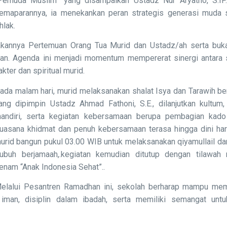
Pemuda Muslim” yang disampaikan Ustadz Nur Aryatno, S.IP
emaparannya, ia menekankan peran strategis generasi muda 
hlak.
akannya Pertemuan Orang Tua Murid dan Ustadz/ah serta buk
n. Agenda ini menjadi momentum mempererat sinergi antara 
ter dan spiritual murid.
ada malam hari, murid melaksanakan shalat Isya dan Tarawih b
ang dipimpin Ustadz Ahmad Fathoni, S.E., dilanjutkan kultum,
andiri, serta kegiatan kebersamaan berupa pembagian kado 
uasana khidmat dan penuh kebersamaan terasa hingga dini hari
urid bangun pukul 03.00 WIB untuk melaksanakan qiyamullail da
ubuh berjamaah,.kegiatan kemudian ditutup dengan tilawah m
enam “Anak Indonesia Sehat”..
elalui Pesantren Ramadhan ini, sekolah berharap mampu me
man, disiplin dalam ibadah, serta memiliki semangat untu