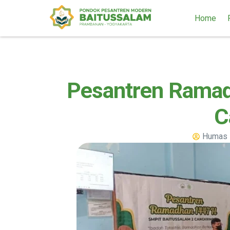
Home
Pesantren Ramad
C
Humas 