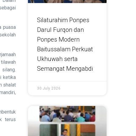
. Dalam
sebagai
Silaturahim Ponpes
a puasa
Darul Furqon dan
sekolah
Ponpes Modern
Baitussalam Perkuat
erjamaah
Ukhuwah serta
 tilawah
Semangat Mengabdi
silang.
 ketika
n shalat
30 July 2026
andiri,
mbentuk
k terus