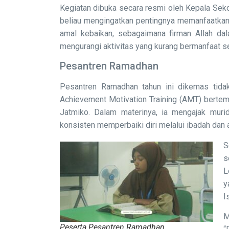
Kegiatan dibuka secara resmi oleh Kepala Sek
beliau mengingatkan pentingnya memanfaatka
amal kebaikan, sebagaimana firman Allah d
mengurangi aktivitas yang kurang bermanfaat se
Pesantren Ramadhan
Pesantren Ramadhan tahun ini dikemas tidak
Achievement Motivation Training (AMT) berte
Jatmiko. Dalam materinya, ia mengajak murid
konsisten memperbaiki diri melalui ibadah dan a
S
s
L
y
I
M
Peserta Pesantren Ramadhan