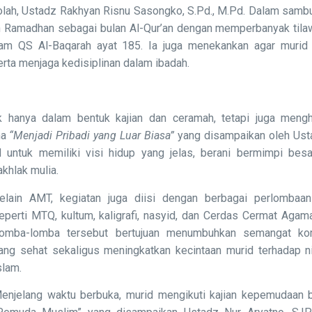
olah, Ustadz Rakhyan Risnu Sasongko, S.Pd., M.Pd. Dalam samb
n Ramadhan sebagai bulan Al-Qur’an dengan memperbanyak tila
alam QS Al-Baqarah ayat 185. Ia juga menekankan agar muri
rta menjaga kedisiplinan dalam ibadah.
 hanya dalam bentuk kajian dan ceramah, tetapi juga mengh
ma
“Menjadi Pribadi yang Luar Biasa”
yang disampaikan oleh Usta
 untuk memiliki visi hidup yang jelas, berani bermimpi besar
khlak mulia.
elain AMT, kegiatan juga diisi dengan berbagai perlombaan
eperti MTQ, kultum, kaligrafi, nasyid, dan Cerdas Cermat Agam
omba-lomba tersebut bertujuan menumbuhkan semangat kom
ang sehat sekaligus meningkatkan kecintaan murid terhadap nil
slam.
enjelang waktu berbuka, murid mengikuti kajian kepemudaan 