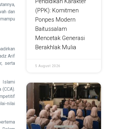
Pendidikan Karakter
utannya,
(PPK): Komitmen
wah dan
d mampu
Ponpes Modern
Baitussalam
Mencetak Generasi
Berakhlak Mulia
adirkan
dz Arif
, serta
5 August 2026
 Islami
a (CCA).
petitif
ai-nilai
bertema