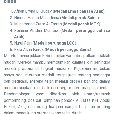
biasa.
Afnan Bryna El Qudsy (
Medali Emas
bahasa Arab
)
Nisrina Hanifa Munadinna (
Medali perak
Sains
)
Muhammad Zufar Al Farras (
Medali perak MTK
)
Reihana Abidah Mumtaz (
Medali perunggu bahasa
Arab
)
Nurul Fajri (
Medali perunggu
LCC
)
Rafa Alvin Fairuz (
Medali perunggu Sains
)
Mereka menunjukkan keberhasilan yang didapatkan tidaklah
mudah. Mereka mampu membuktikan kualitas diri sehingga
meraih prestasi di tingkat nasional. Kejuaraan ini bukan
hanya soal merebut medali, tetapi juga tentang semangat
dan dedikasi. Mereka telah melalui proses panjang dalam
mempersiapkan diri, baik dari segi materi maupun mental.
Pendampingan yang diberikan oleh ustaz/ustazah
pembimbing, doa dari pimpinan pondok Al ustaz K.H. Abdul
Hakim, Aka., dan orang tua pun sangat berperan penting
dalam mendukung prestasi yang telah diraih.