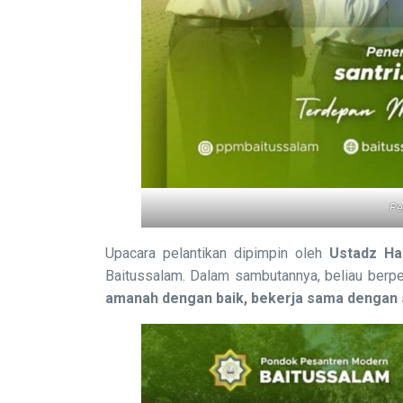
Pe
Upacara pelantikan dipimpin oleh
Ustadz Hab
Baitussalam. Dalam sambutannya, beliau berp
amanah dengan baik, bekerja sama dengan s