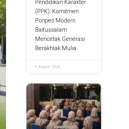
Pendidikan Karakter
(PPK): Komitmen
Ponpes Modern
Baitussalam
Mencetak Generasi
Berakhlak Mulia
5 August 2026