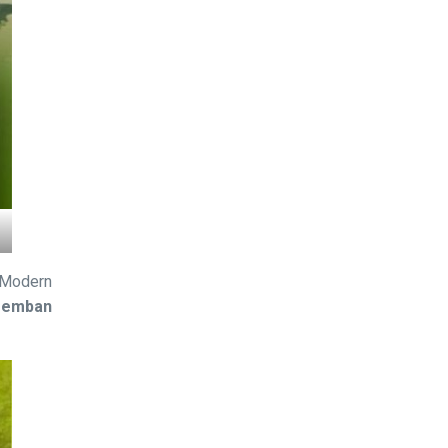
 Modern
gemban