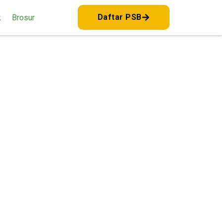
Daftar PSB
k
Brosur